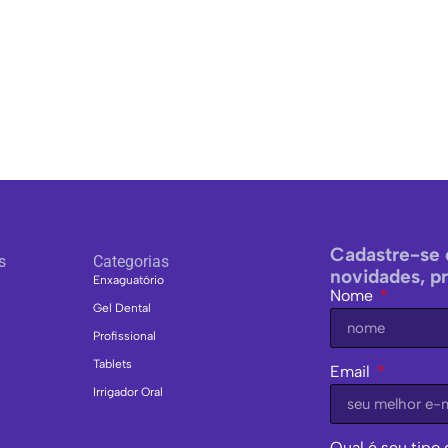
Cadastre-se 
s
Categorias
novidades, p
Enxaguatório
Nome
Gel Dental
Profissional
Tablets
Email
Irrigador Oral
Qual é seu tipo 