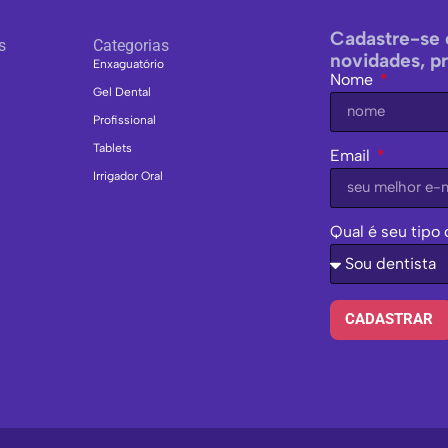
Cadastre-se 
s
Categorias
novidades, p
Enxaguatório
Nome
Gel Dental
Profissional
Tablets
Email
Irrigador Oral
Qual é seu tipo 
CADASTRAR