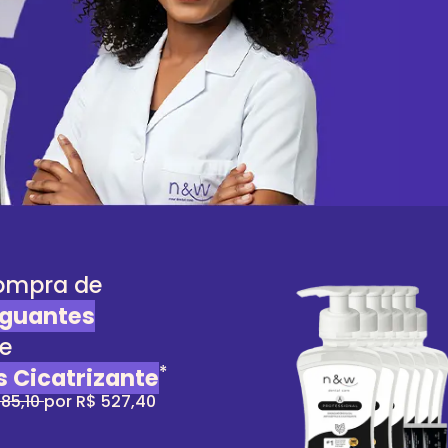
ompra de
aguantes
e
*
s Cicatrizante
785,10
por R$ 527,40