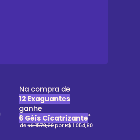
Na compra de
12 Exaguantes
ganhe
*
6 Géis Cicatrizante
de
R$ 1570,20
por R$ 1.054,80