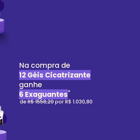
Na compra de
12 Géis Cicatrizante
ganhe
*
6 Exaguantes
de
R$ 1558,20
por R$ 1.030,80