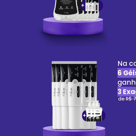
Na c
6 Géi
ganh
3 Ex
de
R$ 7