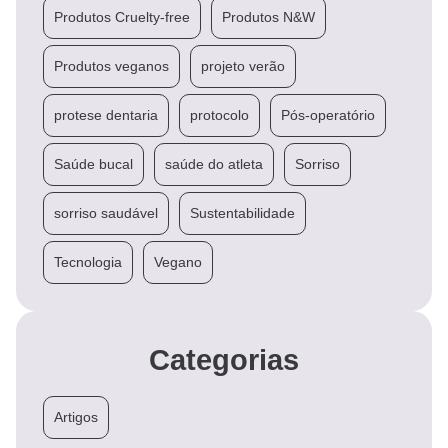
Produtos Cruelty-free
Produtos N&W
Produtos veganos
projeto verão
protese dentaria
protocolo
Pós-operatório
Saúde bucal
saúde do atleta
Sorriso
sorriso saudável
Sustentabilidade
Tecnologia
Vegano
Categorias
Artigos