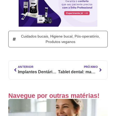
Cuidados bucais
,
Higiene bucal
,
Pós-operatório
,
Produtos veganos
ANTERIOR
PRÓXIMO
Implantes Dentários: 7 dicas para ter uma saúde bucal perfeita
Tablet dental: mantenha sua higiene bucal em qualquer lugar!
Navegue por outras matérias!