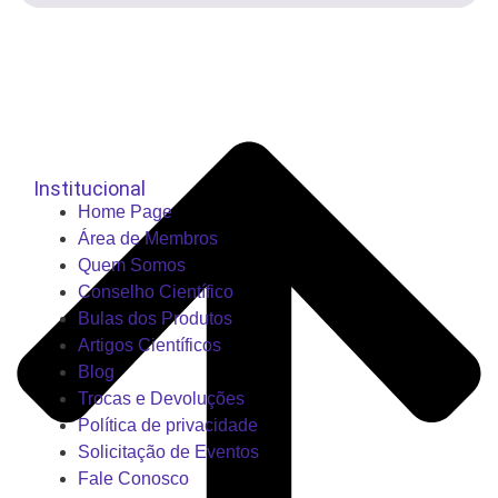
Institucional
Home Page
Área de Membros
Quem Somos
Conselho Científico
Bulas dos Produtos
Artigos Científicos
Blog
Trocas e Devoluções
Política de privacidade
Solicitação de Eventos
Fale Conosco