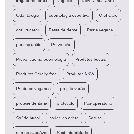
irrigadores orais
Negócio
New Dental Care
Odontologia
odontologia esportiva
Oral Care
oral irrigator
Pasta de dente
Pasta vegana
periimplantite
Prevenção
Prevenção na odontologia
Produtos bucais
Produtos Cruelty-free
Produtos N&W
Produtos veganos
projeto verão
protese dentaria
protocolo
Pós-operatório
Saúde bucal
saúde do atleta
Sorriso
sorriso saudável
Sustentabilidade