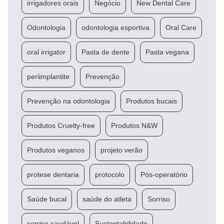
irrigadores orais
Negócio
New Dental Care
Odontologia
odontologia esportiva
Oral Care
oral irrigator
Pasta de dente
Pasta vegana
periimplantite
Prevenção
Prevenção na odontologia
Produtos bucais
Produtos Cruelty-free
Produtos N&W
Produtos veganos
projeto verão
protese dentaria
protocolo
Pós-operatório
Saúde bucal
saúde do atleta
Sorriso
sorriso saudável
Sustentabilidade