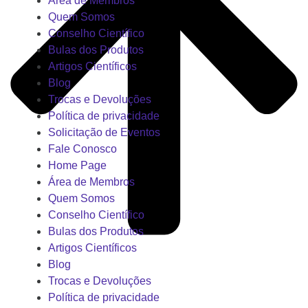
Área de Membros
Quem Somos
Conselho Científico
Bulas dos Produtos
Artigos Científicos
Blog
Trocas e Devoluções
Política de privacidade
Solicitação de Eventos
Fale Conosco
Home Page
Área de Membros
Quem Somos
Conselho Científico
Bulas dos Produtos
Artigos Científicos
Blog
Trocas e Devoluções
Política de privacidade