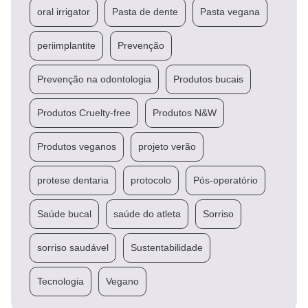
oral irrigator
Pasta de dente
Pasta vegana
periimplantite
Prevenção
Prevenção na odontologia
Produtos bucais
Produtos Cruelty-free
Produtos N&W
Produtos veganos
projeto verão
protese dentaria
protocolo
Pós-operatório
Saúde bucal
saúde do atleta
Sorriso
sorriso saudável
Sustentabilidade
Tecnologia
Vegano