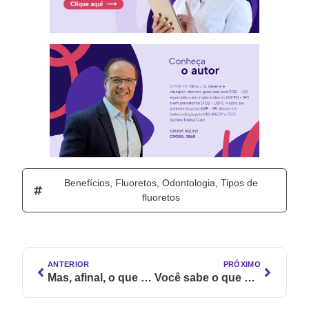
Benefícios
,
Fluoretos
,
Odontologia
,
Tipos de
fluoretos
ANTERIOR
PRÓXIMO
Mas, afinal, o que é uma pasta de dente natural?
Você sabe o que é Oral Care?