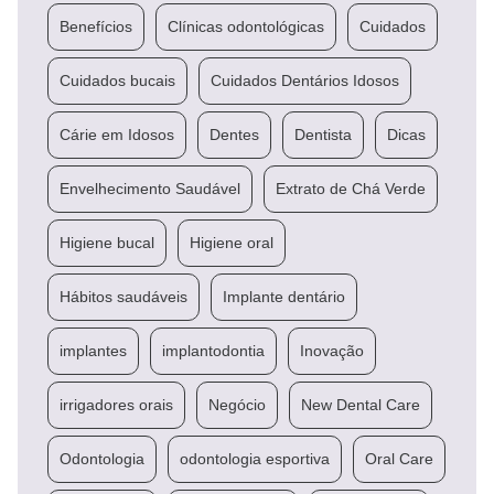
Benefícios
Clínicas odontológicas
Cuidados
Cuidados bucais
Cuidados Dentários Idosos
Cárie em Idosos
Dentes
Dentista
Dicas
Envelhecimento Saudável
Extrato de Chá Verde
Higiene bucal
Higiene oral
Hábitos saudáveis
Implante dentário
implantes
implantodontia
Inovação
irrigadores orais
Negócio
New Dental Care
Odontologia
odontologia esportiva
Oral Care