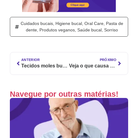
Cuidados bucais
,
Higiene bucal
,
Oral Care
,
Pasta de
dente
,
Produtos veganos
,
Saúde bucal
,
Sorriso
ANTERIOR
PRÓXIMO
Tecidos moles bucais: entenda por que indicar a Linha Soft Tissue aos seus pacientes
Veja o que causa mancha nos dentes e o que fazer para tratar e prevenir
Navegue por outras matérias!