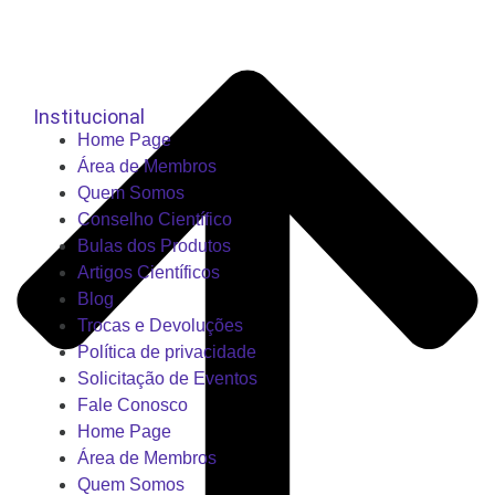
Institucional
Home Page
Área de Membros
Quem Somos
Conselho Científico
Bulas dos Produtos
Artigos Científicos
Blog
Trocas e Devoluções
Política de privacidade
Solicitação de Eventos
Fale Conosco
Home Page
Área de Membros
Quem Somos