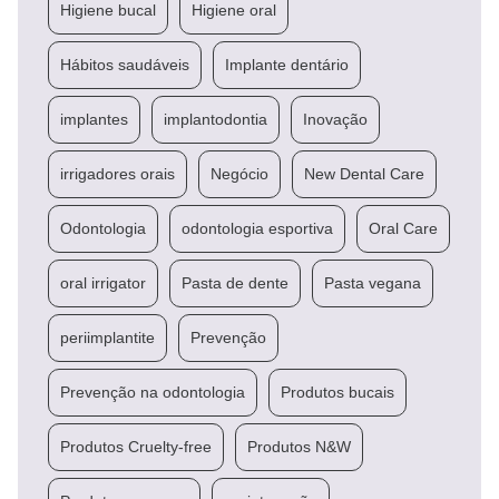
Higiene bucal
Higiene oral
Hábitos saudáveis
Implante dentário
implantes
implantodontia
Inovação
irrigadores orais
Negócio
New Dental Care
Odontologia
odontologia esportiva
Oral Care
oral irrigator
Pasta de dente
Pasta vegana
periimplantite
Prevenção
Prevenção na odontologia
Produtos bucais
Produtos Cruelty-free
Produtos N&W