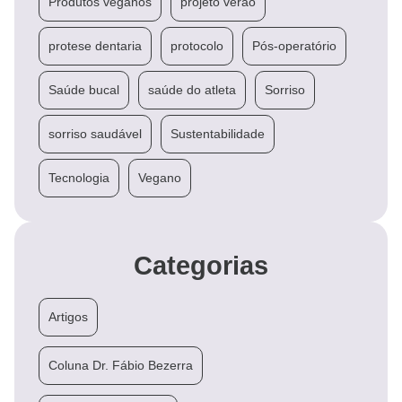
Produtos veganos
projeto verão
protese dentaria
protocolo
Pós-operatório
Saúde bucal
saúde do atleta
Sorriso
sorriso saudável
Sustentabilidade
Tecnologia
Vegano
Categorias
Artigos
Coluna Dr. Fábio Bezerra