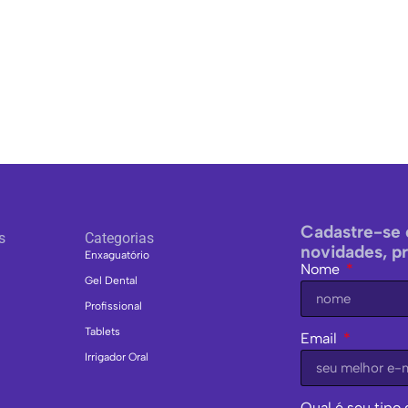
Cadastre-se 
s
Categorias
novidades, p
Enxaguatório
Nome
Gel Dental
Profissional
Tablets
Email
Irrigador Oral
Qual é seu tipo 